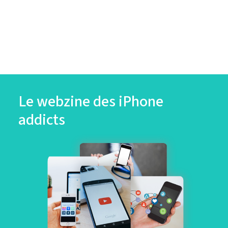
Le webzine des iPhone
addicts