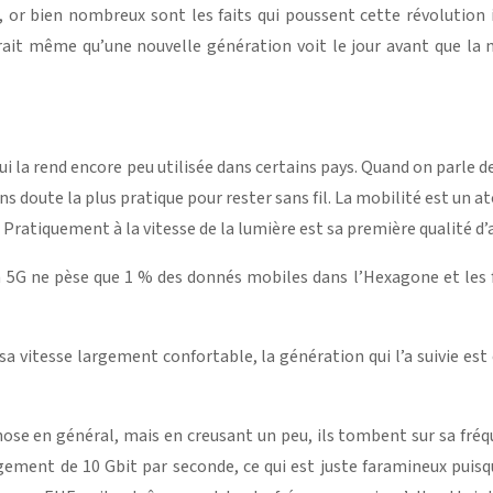
s, or bien nombreux sont les faits qui poussent cette révolution
rait même qu’une nouvelle génération voit le jour avant que la m
i la rend encore peu utilisée dans certains pays. Quand on parl
ans doute la plus pratique pour rester sans fil. La mobilité est u
tiquement à la vitesse de la lumière est sa première qualité d’a
ue la 5G ne pèse que 1 % des donnés mobiles dans l’Hexagone et l
sa vitesse largement confortable, la génération qui l’a suivie es
hose en général, mais en creusant un peu, ils tombent sur sa fr
argement de 10 Gbit par seconde, ce qui est juste faramineux pui