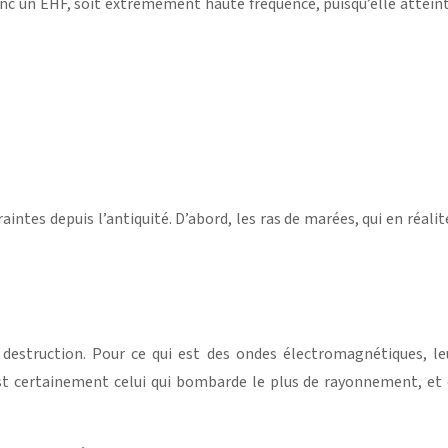
 donc un EHF, soit extrêmement haute fréquence, puisqu’elle atteint
aintes depuis l’antiquité. D’abord, les ras de marées, qui en réalité
e destruction. Pour ce qui est des ondes électromagnétiques, le
est certainement celui qui bombarde le plus de rayonnement, et o