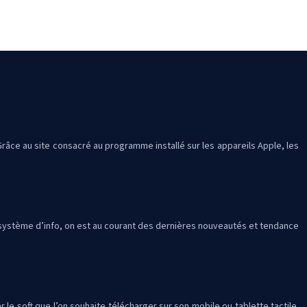
. Grâce au site consacré au programme installé sur les appareils Apple, les
ce système d’info, on est au courant des dernières nouveautés et tendance
 le soft que l’on souhaite télécharger sur son mobile ou tablette tactile.