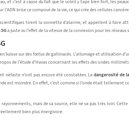
peau, et c’est à cause du fait que le soleil y tape bien fort, les p
ur l’ADN brise ce composé de la vie, ce qui crée des cellules cancére
ientifiques tirent la sonnette d’alarme, et appellent à faire att
 5G
a juste vu l’effet de la vitesse de la connexion pour les réseaux 
5G
n Suisse sur des fœtus de gallinacés. L’allumage et utilisation d’un
ropos de l’étude d’Havas concernant les effets des ondes millimétr
ent néfaste n’ont pas encore été constatées. La
dangerosité de l
’onde est moindre. En effet, c’est comme si l’onde était tellement 
s rayonnements, mais de sa source, elle ne va pas très loin. Cette
 réellement bien plus énergivore.