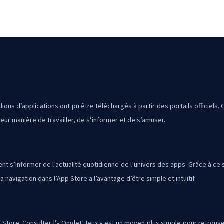
lions d’applications ont pu être téléchargés à partir des portails officiels
ur manière de travailler, de s’informer et de s’amuser.
itent s’informer de l’actualité quotidienne de l’univers des apps. Grâce à 
 navigation dans l’App Store a l’avantage d’être simple et intuitif.
 Store. Consulter l’« Onglet Jeux » est un moyen plus simple pour retrouver