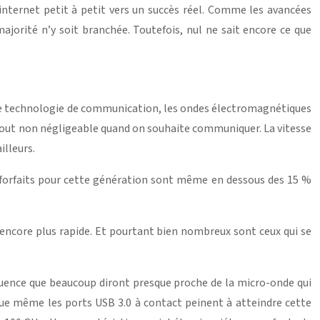
 internet petit à petit vers un succès réel. Comme les avancées
ajorité n’y soit branchée. Toutefois, nul ne sait encore ce que
e de technologie de communication, les ondes électromagnétiques
n atout non négligeable quand on souhaite communiquer. La vitesse
illeurs.
es forfaits pour cette génération sont même en dessous des 15 %
t encore plus rapide. Et pourtant bien nombreux sont ceux qui se
équence que beaucoup diront presque proche de la micro-onde qui
sque même les ports USB 3.0 à contact peinent à atteindre cette