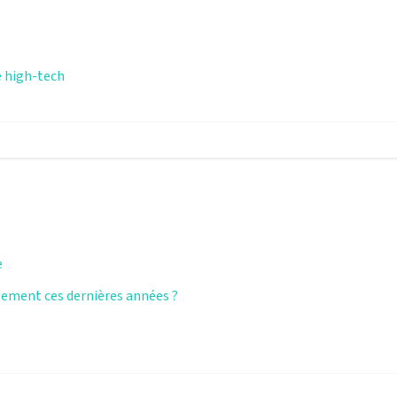
e high-tech
e
sement ces dernières années ?