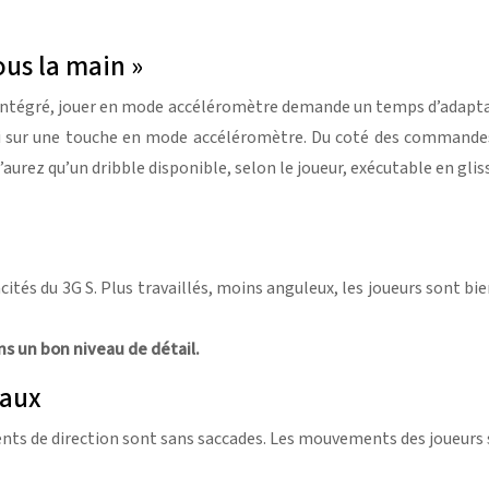
ous la main »
e intégré, jouer en mode accéléromètre demande un temps d’adaptat
 sur une touche en mode accéléromètre. Du coté des commandes de
urez qu’un dribble disponible, selon le joueur, exécutable en glis
acités du 3G S. Plus travaillés, moins anguleux, les joueurs sont 
 un bon niveau de détail.
naux
ts de direction sont sans saccades. Les mouvements des joueurs so