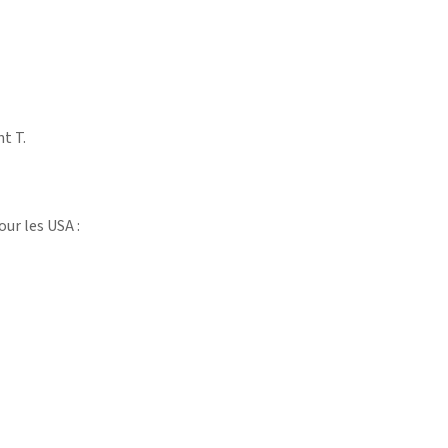
t T.
our les USA :