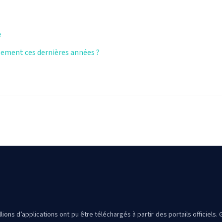
e
sement ces dernières années ?
lions d’applications ont pu être téléchargés à partir des portails officiels