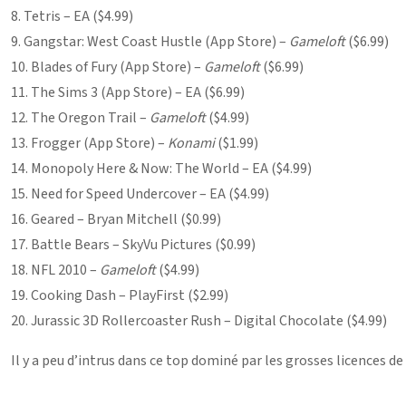
8. Tetris – EA ($4.99)
9. Gangstar: West Coast Hustle (App Store) –
Gameloft
($6.99)
10. Blades of Fury (App Store) –
Gameloft
($6.99)
11. The Sims 3 (App Store) – EA ($6.99)
12. The Oregon Trail –
Gameloft
($4.99)
13. Frogger (App Store) –
Konami
($1.99)
14. Monopoly Here & Now: The World – EA ($4.99)
15. Need for Speed Undercover – EA ($4.99)
16. Geared – Bryan Mitchell ($0.99)
17. Battle Bears – SkyVu Pictures ($0.99)
18. NFL 2010 –
Gameloft
($4.99)
19. Cooking Dash – PlayFirst ($2.99)
20. Jurassic 3D Rollercoaster Rush – Digital Chocolate ($4.99)
Il y a peu d’intrus dans ce top dominé par les grosses licences de